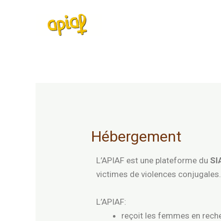
Aller
au
contenu
Hébergement
L’APIAF est une plateforme du
SI
victimes de violences conjugales
L’APIAF:
reçoit les femmes en rech