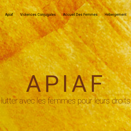
Apiaf
Violences Conjugales
Accueil Des Femmes
Hébergement
APIAF
lutter avec les femmes pour leurs droits